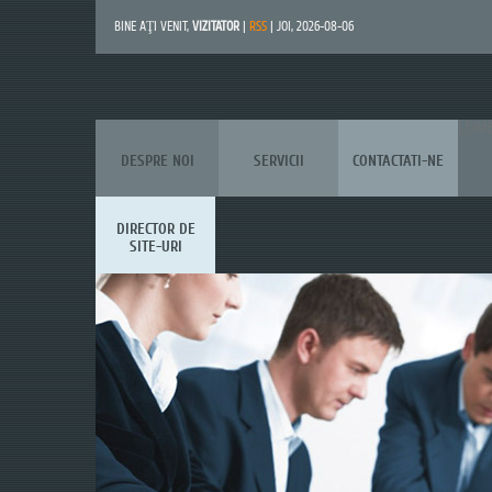
BINE AŢI VENIT
,
VIZITATOR
|
RSS
| JOI, 2026-08-06
LUM
DESPRE NOI
SERVICII
CONTACTATI-NE
DIRECTOR DE
SITE-URI