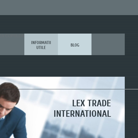
EA COPIILOR
INFORMATII
BLOG
UTILE
LEX TRADE
LEX TRADE
LEX TRADE
INTERNATIONAL
INTERNATIONAL
INTERNATIONAL