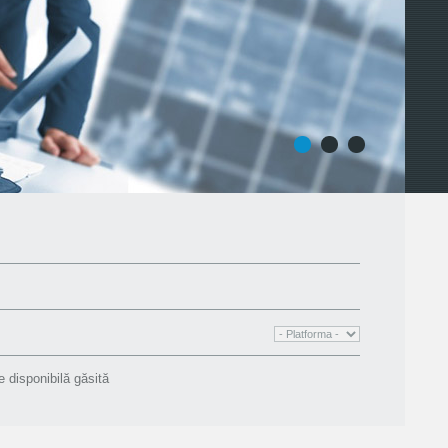
1
2
3
re disponibilă găsită