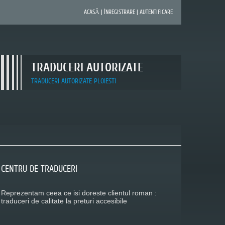
ACASĂ
|
ÎNREGISTRARE
|
AUTENTIFICARE
TRADUCERI AUTORIZATE
TRADUCERI AUTORIZATE PLOIESTI
CENTRU DE TRADUCERI
CENTRU DE TRADUCERI
CENTRU DE TRADUCERI
Reprezentam ceea ce isi doreste clientul roman :
Reprezentam ceea ce isi doreste clientul roman :
Reprezentam ceea ce isi doreste clientul roman :
traduceri de calitate la preturi accesibile
traduceri de calitate la preturi accesibile
traduceri de calitate la preturi accesibile