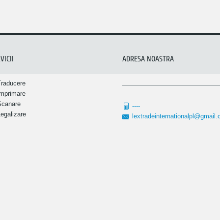
VICII
ADRESA NOASTRA
Traducere
Imprimare
Scanare
----
egalizare
lextradeinternationalpl@gmail