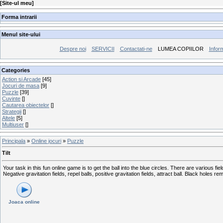
[
Site-ul meu
]
Forma intrarii
Menul site-ului
Despre noi
SERVICII
Contactati-ne
LUMEA COPIILOR
Inform
Categories
Action si Arcade
[45]
Jocuri de masa
[9]
Puzzle
[39]
Cuvinte
[]
Cautarea obiectelor
[]
Strategii
[]
Altele
[5]
Multiuser
[]
Principala
»
Online jocuri
»
Puzzle
Tilt
Your task in this fun online game is to get the ball into the blue circles. There are various fi
Negative gravitation fields, repel balls, positive gravitation fields, attract ball. Black holes 
Joaca online