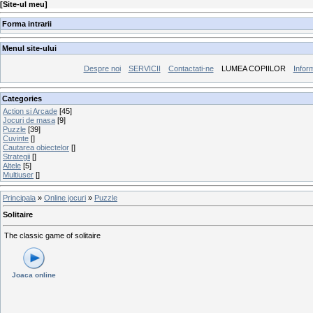
[
Site-ul meu
]
Forma intrarii
Menul site-ului
Despre noi
SERVICII
Contactati-ne
LUMEA COPIILOR
Inform
Categories
Action si Arcade
[45]
Jocuri de masa
[9]
Puzzle
[39]
Cuvinte
[]
Cautarea obiectelor
[]
Strategii
[]
Altele
[5]
Multiuser
[]
Principala
»
Online jocuri
»
Puzzle
Solitaire
The classic game of solitaire
Joaca online