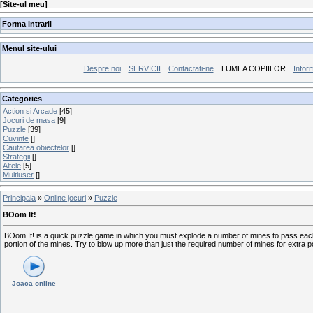
[
Site-ul meu
]
Forma intrarii
Menul site-ului
Despre noi
SERVICII
Contactati-ne
LUMEA COPIILOR
Inform
Categories
Action si Arcade
[45]
Jocuri de masa
[9]
Puzzle
[39]
Cuvinte
[]
Cautarea obiectelor
[]
Strategii
[]
Altele
[5]
Multiuser
[]
Principala
»
Online jocuri
»
Puzzle
BOom It!
BOom It! is a quick puzzle game in which you must explode a number of mines to pass each
portion of the mines. Try to blow up more than just the required number of mines for extra p
Joaca online