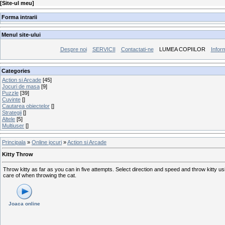
[
Site-ul meu
]
Forma intrarii
Menul site-ului
Despre noi
SERVICII
Contactati-ne
LUMEA COPIILOR
Inform
Categories
Action si Arcade
[45]
Jocuri de masa
[9]
Puzzle
[39]
Cuvinte
[]
Cautarea obiectelor
[]
Strategii
[]
Altele
[5]
Multiuser
[]
Principala
»
Online jocuri
»
Action si Arcade
Kitty Throw
Throw kitty as far as you can in five attempts. Select direction and speed and throw kitty 
care of when throwing the cat.
Joaca online