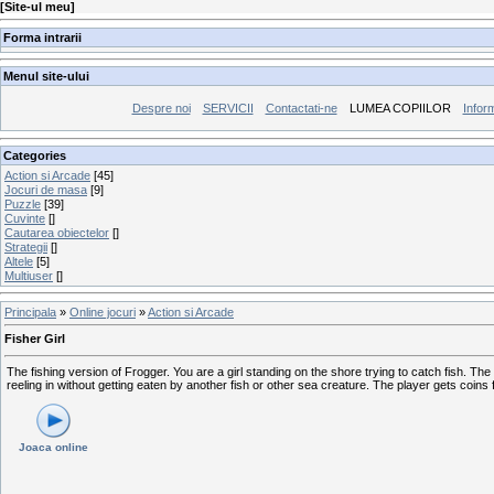
[
Site-ul meu
]
Forma intrarii
Menul site-ului
Despre noi
SERVICII
Contactati-ne
LUMEA COPIILOR
Inform
Categories
Action si Arcade
[45]
Jocuri de masa
[9]
Puzzle
[39]
Cuvinte
[]
Cautarea obiectelor
[]
Strategii
[]
Altele
[5]
Multiuser
[]
Principala
»
Online jocuri
»
Action si Arcade
Fisher Girl
The fishing version of Frogger. You are a girl standing on the shore trying to catch fish. The
reeling in without getting eaten by another fish or other sea creature. The player gets coin
Joaca online