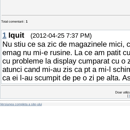
Total comentarii
:
1
1
Iquit
(2012-04-25 7:37 PM)
Nu stiu ce sa zic de magazinele mici, 
emag nu mi-e rusine. La ce am patit cu
cu probleme la display cumparat cu o z
atunci cand mi-au zis ca pt a mi-l schim
ca ei l-au scumpit de pe o zi pe alta. A
Doar utiliz
[
Versiunea completa a site-ului