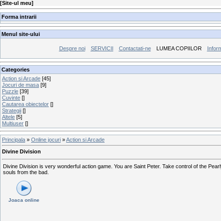
[
Site-ul meu
]
Forma intrarii
Menul site-ului
Despre noi
SERVICII
Contactati-ne
LUMEA COPIILOR
Inform
Categories
Action si Arcade
[45]
Jocuri de masa
[9]
Puzzle
[39]
Cuvinte
[]
Cautarea obiectelor
[]
Strategii
[]
Altele
[5]
Multiuser
[]
Principala
»
Online jocuri
»
Action si Arcade
Divine Division
Divine Division is very wonderful action game. You are Saint Peter. Take control of the Pe
souls from the bad.
Joaca online