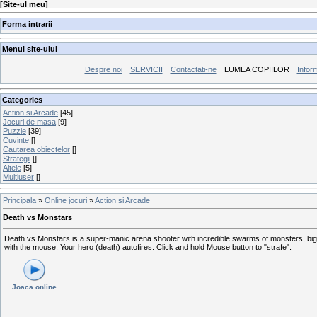
[
Site-ul meu
]
Forma intrarii
Menul site-ului
Despre noi
SERVICII
Contactati-ne
LUMEA COPIILOR
Inform
Categories
Action si Arcade
[45]
Jocuri de masa
[9]
Puzzle
[39]
Cuvinte
[]
Cautarea obiectelor
[]
Strategii
[]
Altele
[5]
Multiuser
[]
Principala
»
Online jocuri
»
Action si Arcade
Death vs Monstars
Death vs Monstars is a super-manic arena shooter with incredible swarms of monsters, bi
with the mouse. Your hero (death) autofires. Click and hold Mouse button to "strafe".
Joaca online